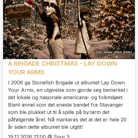
A BRIGADE CHRISTMAS - LAY DOWN
YOUR ARMS
I 2006 ga Stonefish Brigade ut albumet Lay Down
Your Arms, en utgivelse som gjorde seg bemerket i
det lokale og nasjonale americana- og folkmiljøet.
Blant annet som det eneste bandet fra Stavanger
som ble plukket ut til å spille på by:larm det
påfølgende året. Nå markeres det at det er hele 20
år siden dette albumet ble utgitt!
19.12.2026 21:00 @ Spor 5